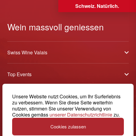
Schweiz. Natürlich.
Wein massvoll geniessen
Swiss Wine Valais
Über uns
Top Events
Allgemeine Geschäftsbedingungen
Offene Weinkeller
Blog
-
Unsere Website nutzt Cookies, um Ihr Surferlebnis
Tavolata
Medien
zu verbessern. Wenn Sie diese Seite weiterhin
Swiss Wine Valais - Avenue de la Gare 2 - CP 144 - 1964
nutzen, stimmen Sie unserer Verwendung von
Sélection (Ergebnisse)
Conthey - Suisse
Kontakt
Cookies gemäss
unserer Datenschutzrichtlinie
zu.
© 2026, Swiss Wine Valais
Deutsch (Schweiz)
Etoiles du Valais
Impressum
Cookies zulassen
+41 27 345 40 80