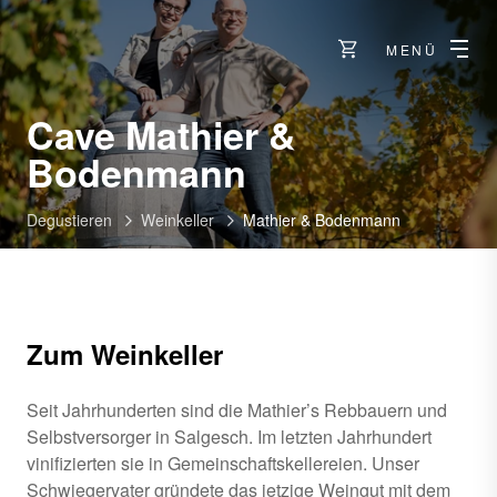
MENÜ
Cave Mathier &
-
Bodenmann
Salgesch
Degustieren
Weinkeller
Mathier & Bodenmann
Zum Weinkeller
Seit Jahrhunderten sind die Mathier’s Rebbauern und
Selbstversorger in Salgesch. Im letzten Jahrhundert
vinifizierten sie in Gemeinschaftskellereien. Unser
Schwiegervater gründete das jetzige Weingut mit dem