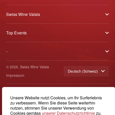
Swiss Wine Valais
Über uns
Top Events
Allgemeine Geschäftsbedingungen
Offene Weinkeller
Blog
-
Tavolata
Medien
Swiss Wine Valais - Avenue de la Gare 2 - CP 144 - 1964
Sélection (Ergebnisse)
Conthey - Suisse
Kontakt
© 2026, Swiss Wine Valais
Deutsch (Schweiz)
Etoiles du Valais
Impressum
+41 27 345 40 80
info@swisswinevalais.ch
Unsere Website nutzt Cookies, um Ihr Surferlebnis
zu verbessern. Wenn Sie diese Seite weiterhin
nutzen, stimmen Sie unserer Verwendung von
Cookies gemäss
unserer Datenschutzrichtlinie
zu.