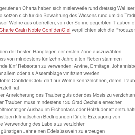
erufenen Charta haben sich mittlerweile rund dreissig Wallise
lle setzen sich für die Bewahrung des Wissens rund um die Tra
ser Weine aus überreifen, von der Sonne gegerbten Trauben ein
 Charte Grain Noble ConfidenCiel
verpflichten sich die Produze
eben der besten Hanglagen der ersten Zone auszuwählen
uss von mindestens fünfzehn Jahre alten Reben stammen
gende fünf Rebsorten zu verwenden: Arvine, Ermitage, Johannisb
 allein oder als Assemblage vinifiziert werden
Noble ConfidenCiel» darf nur Weine kennzeichnen, deren Traub
zielt hat
 der Anreicherung des Traubenguts oder des Mosts zu verzichten
er Trauben muss mindestens 130 Grad Oechsle erreichen
ölfmonatiger Ausbau im Eichenfass oder Holzfuder ist einzuhal
ünstigen klimatischen Bedingungen für die Erzeugung von
ie Verwendung des Labels zu verzichten
ch günstigen Jahr einen Edelsüsswein zu erzeugen