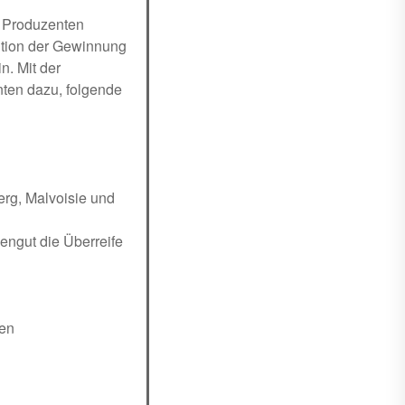
r Produzenten
dition der Gewinnung
. Mit der
nten dazu, folgende
erg, Malvoisie und
engut die Überreife
ten