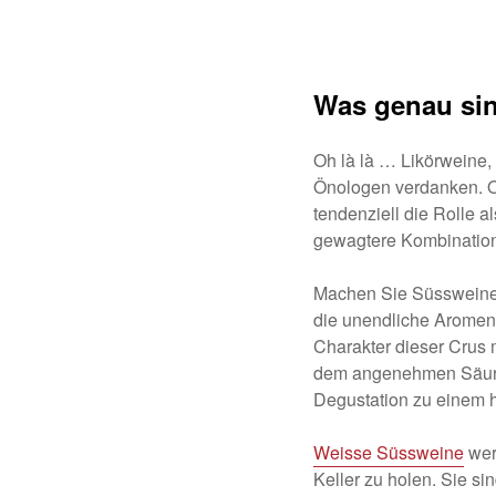
Was genau sin
Oh là là … Likörweine,
Önologen verdanken. O
tendenziell die Rolle a
gewagtere Kombinatio
Machen Sie Süssweine z
die unendliche Aromenv
Charakter dieser Crus 
dem angenehmen Säureg
Degustation zu einem h
Weisse Süssweine
wer
Keller zu holen. Sie si