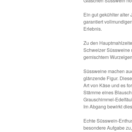
Gläschen Süsswein noc
Ein gut gekühlter alter
garantiert vollmundig
Erlebnis.
Zu den Hauptmahlzeiten
Schweizer Süssweine ne
gemischtem Wurzelgem
Süssweine machen auch
glänzende Figur. Diese 
Art von Käse und es fo
Stämme eines Blauschi
Grauschimmel-Edelfäule
Im Abgang bewirkt die
Echte Süsswein-Enthus
besondere Aufgabe zu,