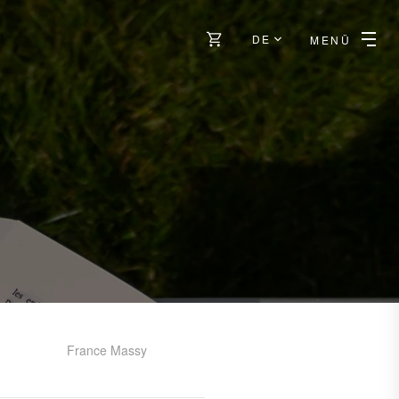
DE
MENÜ
France Massy