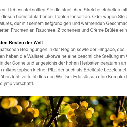
dem Liebesspiel sollten Sie die sinnlichen Streicheleinheiten mi
diesen bernsteinfarbenen Tropfen fortsetzen. Oder wagen Sie 
turés, der mit seinem tiefgründigen und wärmenden Geschmac
erten Früchten an Rauchtee, Zitroneneis und Crème Brûlée erin
 den Besten der Welt
matischen Bedingungen in der Region sowie der Hingabe, des T
 haben die Walliser Likörweine eine beachtliche Stellung im
 in der Sonne und angesichts der hohen Herbsttemperaturen a
in mikroskopisch kleiner Pilz, der auch als Edelfäule bezeichnet
erzieht, verleiht dies den Walliser Edelsüssen eine Komplexi
olymp verschafft.