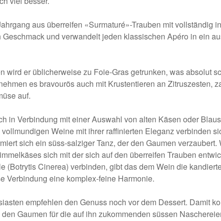
h viel besser.
 Jahrgang aus überreifen «Surmaturé»-Trauben mit vollständig i
en Geschmack und verwandelt jeden klassischen Apéro in ein a
 wird er üblicherweise zu Foie-Gras getrunken, was absolut sc
hmen es bravourös auch mit Krustentieren an Zitruszesten, za
üse auf.
 in Verbindung mit einer Auswahl von alten Käsen oder Blau
vollmundigen Weine mit ihrer raffinierten Eleganz verbinden sic
rmiert sich ein süss-salziger Tanz, der den Gaumen verzaubert.
mmelkäses sich mit der sich auf den überreifen Trauben entwi
 (Botrytis Cinerea) verbinden, gibt das dem Wein die kandier
se Verbindung eine komplex-feine Harmonie.
iasten empfehlen den Genuss noch vor dem Dessert. Damit ko
 den Gaumen für die auf ihn zukommenden süssen Naschereien