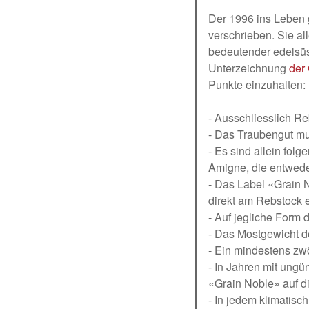
Der 1996 ins Leben g
verschrieben. Sie a
bedeutender edelsüs
Unterzeichnung
der
Punkte einzuhalten:
- Ausschliesslich R
- Das Traubengut m
- Es sind allein fol
Amigne, die entweder
- Das Label «Grain 
direkt am Rebstock er
- Auf jegliche Form
- Das Mostgewicht d
- Ein mindestens zw
- In Jahren mit ung
«Grain Noble» auf d
- In jedem klimatis