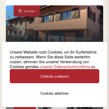
Champlan
Unsere Website nutzt Cookies, um Ihr Surferlebnis
zu verbessern. Wenn Sie diese Seite weiterhin
12 produzierte Weine von dieser Kellerei
nutzen, stimmen Sie unserer Verwendung von
Cave des Landes
Cookies gemäss
unserer Datenschutzrichtlinie
zu.
Im Jahr 2007 übernahmen der Sohn Gilles und seine
Cookies zulassen
Frau Huguette Balet offiziell die Leitung.
Siehe Weinkeller
Cookies ablehnen