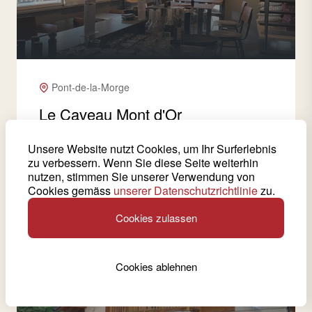
Pont-de-la-Morge
Le Caveau Mont d'Or
Das Restaurant Caveau Mont d'Or vereint
Unsere Website nutzt Cookies, um Ihr Surferlebnis
Geschichte und Moderne. Es liegt im Herzen des
zu verbessern. Wenn Sie diese Seite weiterhin
Weinguts Domaine du Mont d'Or, das wie eine
nutzen, stimmen Sie unserer Verwendung von
Verlängerung des Hügels von Mont d'Orge anmutet.
Cookies gemäss
unserer Datenschutzrichtlinie
zu.
Cookies zulassen
Entdecken
Cookies ablehnen
Ort