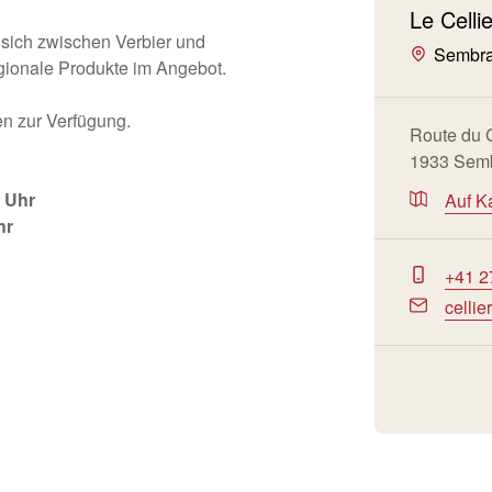
Le Celli
 sich zwischen Verbier und
Sembra
gionale Produkte im Angebot.
n zur Verfügung.
Route du 
1933 Sem
 Uhr
Auf K
hr
+41 2
celli