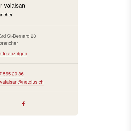
er valaisan
ncher
Grd St-Bernard 28
brancher
arte anzeigen
7 565 20 86
ervalaisan@netplus.ch