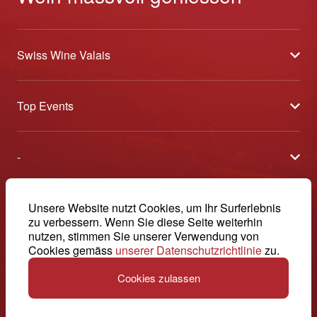
Swiss Wine Valais
Über uns
Top Events
Allgemeine Geschäftsbedingungen
Offene Weinkeller
Blog
-
Tavolata
Medien
Swiss Wine Valais - Avenue de la Gare 2 - CP 144 - 1964
Sélection (Ergebnisse)
Conthey - Suisse
Kontakt
© 2026, Swiss Wine Valais
Unsere Website nutzt Cookies, um Ihr Surferlebnis
Deutsch (Schweiz)
Etoiles du Valais
zu verbessern. Wenn Sie diese Seite weiterhin
Impressum
+41 27 345 40 80
nutzen, stimmen Sie unserer Verwendung von
Cookies gemäss
unserer Datenschutzrichtlinie
zu.
info@swisswinevalais.ch
Cookies zulassen