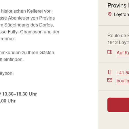
Provins 
r historischen Kellerei von
Leytro
osse Abenteuer von Provins
 am Südeingang des Dorfes,
asse Fully–Chamoson und der
Route de 
vronnaz.
1912 Leyt
ammkunden zu ihren Gästen,
Auf K
it einfinden.
+41 5
eytron.
bouti
/ 13.30–18.30 Uhr
.00 Uhr