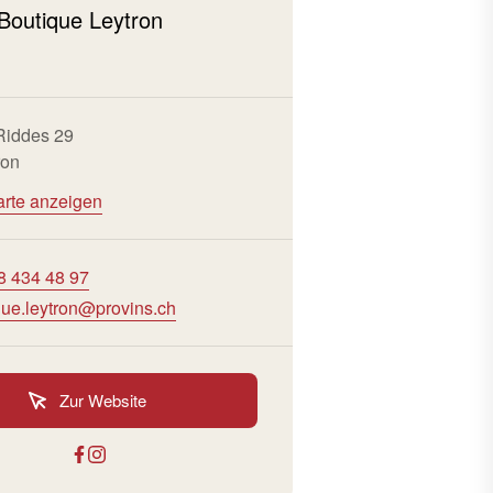
Boutique Leytron
n
Riddes 29
ron
arte anzeigen
8 434 48 97
que.leytron@provins.ch
Zur Website