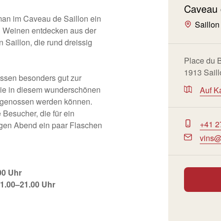
Caveau 
man im Caveau de Saillon ein
Saillon
n Weinen entdecken aus der
n Saillon, die rund dreissig
Place du 
1913 Sail
assen besonders gut zur
die in diesem wunderschönen
Auf K
k genossen werden können.
Besucher, die für ein
+41 2
igen Abend ein paar Flaschen
vins@
00 Uhr
1.00–21.00 Uhr