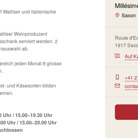
Millési
 Walliser und italienische
Saxon
alliser Weinproduzent
Route d'E
sschank serviert werden. 2
1917 Sax
inauswahl ab.
Auf K
reich jeden Monat 8 grosse
n.
+41 2
rst- und Käsesorten bilden
conta
einen.
 Uhr / 15.00–19.30 Uhr
00 Uhr / 15.00–20.00 Uhr
schlossen