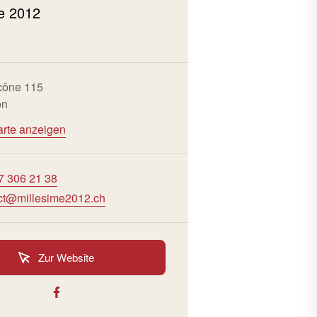
me 2012
cône 115
on
arte anzeigen
7 306 21 38
ct@millesime2012.ch
Zur Website