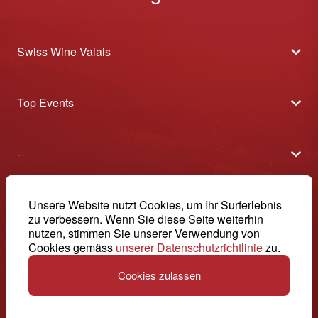
Swiss Wine Valais
Über uns
Top Events
Allgemeine Geschäftsbedingungen
Offene Weinkeller
Blog
-
Tavolata
Medien
Swiss Wine Valais - Avenue de la Gare 2 - CP 144 - 1964
Sélection (Ergebnisse)
Conthey - Suisse
Kontakt
© 2026, Swiss Wine Valais
Unsere Website nutzt Cookies, um Ihr Surferlebnis
Deutsch (Schweiz)
Etoiles du Valais
zu verbessern. Wenn Sie diese Seite weiterhin
Impressum
+41 27 345 40 80
nutzen, stimmen Sie unserer Verwendung von
Cookies gemäss
unserer Datenschutzrichtlinie
zu.
info@swisswinevalais.ch
Cookies zulassen