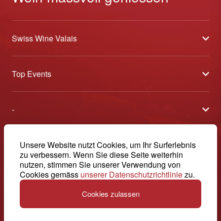
Swiss Wine Valais
Über uns
Top Events
Allgemeine Geschäftsbedingungen
Offene Weinkeller
Blog
-
Tavolata
Medien
Swiss Wine Valais - Avenue de la Gare 2 - CP 144 - 1964
Sélection (Ergebnisse)
Conthey - Suisse
Kontakt
© 2026, Swiss Wine Valais
Unsere Website nutzt Cookies, um Ihr Surferlebnis
Deutsch (Schweiz)
Etoiles du Valais
zu verbessern. Wenn Sie diese Seite weiterhin
Impressum
+41 27 345 40 80
nutzen, stimmen Sie unserer Verwendung von
Cookies gemäss
unserer Datenschutzrichtlinie
zu.
info@swisswinevalais.ch
Cookies zulassen