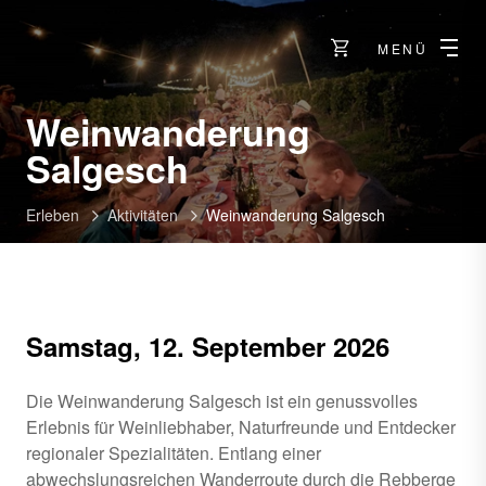
MENÜ
Weinwanderung
Salgesch
Erleben
Aktivitäten
Weinwanderung Salgesch
Samstag, 12. September 2026
Die Weinwanderung Salgesch ist ein genussvolles
Erlebnis für Weinliebhaber, Naturfreunde und Entdecker
regionaler Spezialitäten. Entlang einer
abwechslungsreichen Wanderroute durch die Rebberge