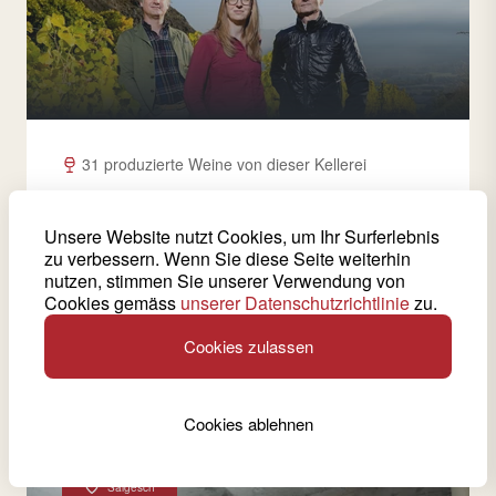
31 produzierte Weine von dieser Kellerei
Provins
Unsere Website nutzt Cookies, um Ihr Surferlebnis
Provins ist der grösste Produzent von Schweizer
zu verbessern. Wenn Sie diese Seite weiterhin
Weinen und eines der führenden Unternehmen der
nutzen, stimmen Sie unserer Verwendung von
Walliser Wirtschaft. Er kellert die Trauben von fast
Cookies gemäss
unserer Datenschutzrichtlinie
zu.
750 Hektaren Rebbergen aus dem ganzen Walliser
Weinbaugebiet ein.
Cookies zulassen
Siehe Weinkeller
Cookies ablehnen
Salgesch