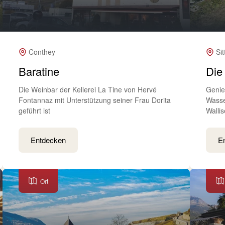
Conthey
Si
Baratine
Die
Die Weinbar der Kellerei La Tine von Hervé
Genie
Fontannaz mit Unterstützung seiner Frau Dorita
Wasse
geführt ist
Walli
Entdecken
E
Ort