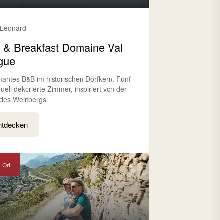
-Léonard
 & Breakfast Domaine Val
gue
antes B&B im historischen Dorfkern. Fünf
duell dekorierte Zimmer, inspiriert von der
 des Weinbergs.
ntdecken
Ort