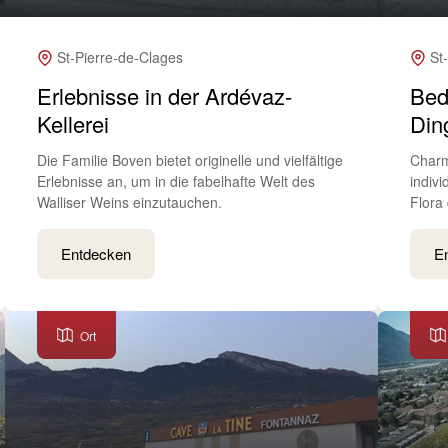
St-Pierre-de-Clages
St
Erlebnisse in der Ardévaz-
Bed
Kellerei
Din
Die Familie Boven bietet originelle und vielfältige
Charm
Erlebnisse an, um in die fabelhafte Welt des
indivi
Walliser Weins einzutauchen.
Flora
Entdecken
E
Ort