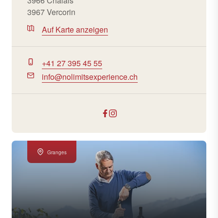
3966 Chalais
3967 Vercorin
Auf Karte anzeigen
+41 27 395 45 55
info@nolimitsexperience.ch
Granges