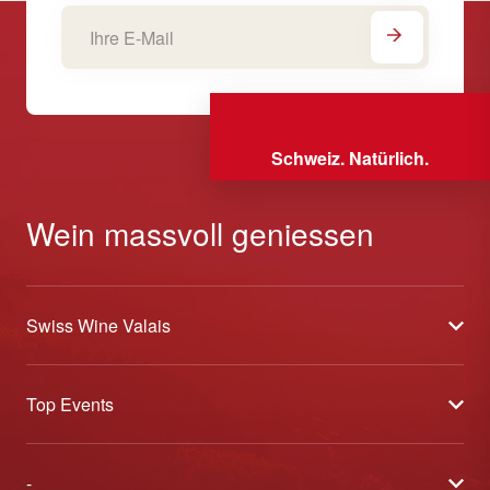
Schweiz. Natürlich.
Wein massvoll geniessen
Swiss Wine Valais
Über uns
Top Events
Allgemeine Geschäftsbedingungen
Offene Weinkeller
Blog
-
Tavolata