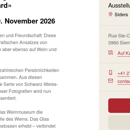
ard»
Ausstel
Siders
9. November 2026
en und Freundschaft: Diese
Rue Ste-C
grafischen Ansatzes von
3960 Sier
ch aber ebenso auf Wein und
Auf K
t zahlreichen Persönlichkeiten
+41 2
usammen. Aus diesen
conta
e Serie von Schwarz-Weiss-
eser Fotografien wird nun
sentiert.
t das Weinmuseum die
lle des Weins. Das Glas
stossen erhebt – verbindet