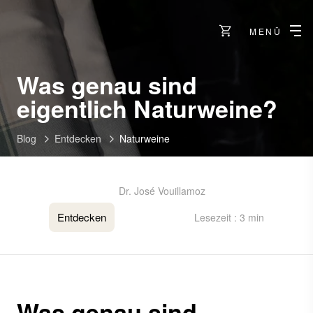
MENÜ
Was genau sind
eigentlich Naturweine?
Blog
Entdecken
Naturweine
Dr. José Vouillamoz
Entdecken
Lesezeit : 3 min
Was genau sind