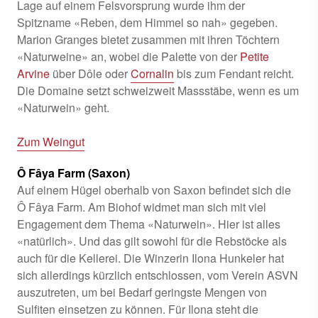
Lage auf einem Felsvorsprung wurde ihm der
Spitzname «Reben, dem Himmel so nah» gegeben.
Marion Granges bietet zusammen mit ihren Töchtern
«Naturweine» an, wobei die Palette von der
Petite
Arvine
über Dôle oder
Cornalin
bis zum Fendant reicht.
Die Domaine setzt schweizweit Massstäbe, wenn es um
«Naturwein» geht.
Zum Weingut
Ô Fâya Farm (Saxon)
Auf einem Hügel oberhalb von Saxon befindet sich die
Ô Fâya Farm. Am Biohof widmet man sich mit viel
Engagement dem Thema «Naturwein». Hier ist alles
«natürlich». Und das gilt sowohl für die Rebstöcke als
auch für die Kellerei. Die Winzerin Ilona Hunkeler hat
sich allerdings kürzlich entschlossen, vom Verein ASVN
auszutreten, um bei Bedarf geringste Mengen von
Sulfiten einsetzen zu können. Für Ilona steht die