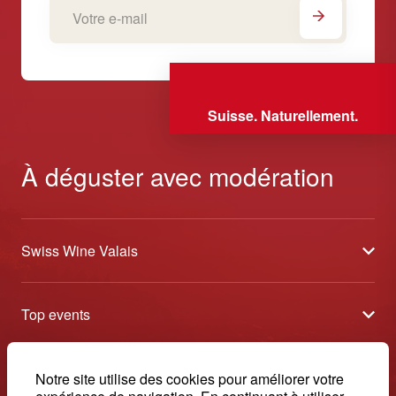
Suisse. Naturellement.
À déguster avec modération
Swiss Wine Valais
À propos
Top events
Blog
Caves Ouvertes
Médias
Contact
Notre site utilise des cookies pour améliorer votre
Tavolata
Contact