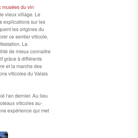
x musées du vin
le vieux village. Le
s explications sur les
uent les origines du
er ce sentier viticole,
festation. La
bilité de mieux connaître
if grâce à différents
rre et la marche des
ons viticoles du Valais
é l'an dernier. Au lieu
teaux viticoles au-
une expérience qui met