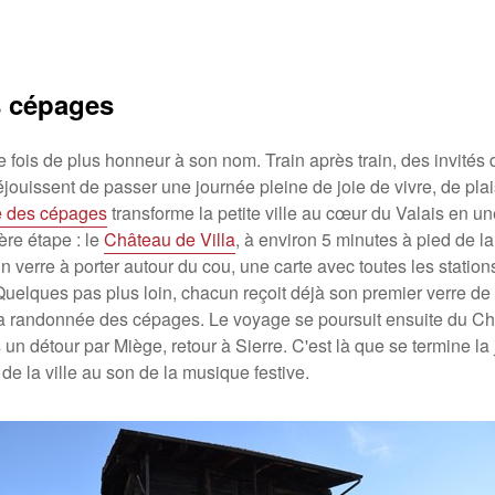
s cépages
ne fois de plus honneur à son nom. Train après train, des invités 
réjouissent de passer une journée pleine de joie de vivre, de pla
e des cépages
transforme la petite ville au cœur du Valais en u
ère étape : le
Château de Villa
, à environ 5 minutes à pied de l
un verre à porter autour du cou, une carte avec toutes les statio
 Quelques pas plus loin, chacun reçoit déjà son premier verre de 
 la randonnée des cépages. Le voyage se poursuit ensuite du Ch
 un détour par Miège, retour à Sierre. C'est là que se termine la
de la ville au son de la musique festive.