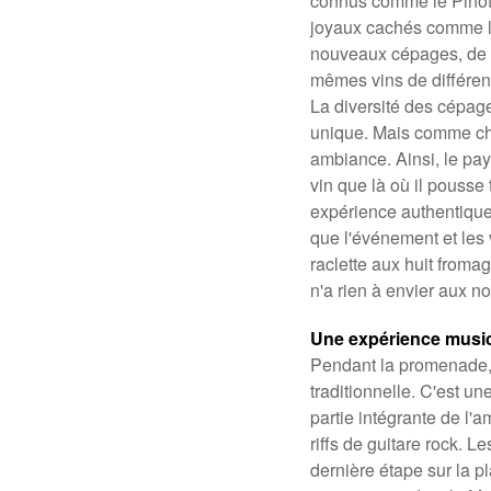
connus comme le Pinot 
joyaux cachés comme le 
nouveaux cépages, de n
mêmes vins de différent
La diversité des cépag
unique. Mais comme ch
ambiance. Ainsi, le pa
vin que là où il pousse
expérience authentique 
que l'événement et les v
raclette aux huit fromag
n'a rien à envier aux no
Une expérience music
Pendant la promenade, 
traditionnelle. C'est un
partie intégrante de l'
riffs de guitare rock. 
dernière étape sur la p