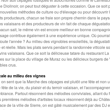
Noir aux cépages rustiques et autochtones comme le Lafnetsch
Diolinoir, on peut tout déguster à cette occasion. Que ce soit 
ouvelles méthodes de culture ou d'élevage ou pour découvrir 
s producteurs, chacun se fraie son propre chemin dans le paysa
es valaisans et des producteurs de vin fait de chaque dégustati
acun sait, le même vin est encore meilleur en bonne compagni
ysage contribue également à une expérience unique. Où pourrai
 toute l'année ? Au milieu des vignobles ensoleillés, la dégustat
et réelle. Mais les plats servis pendant la randonnée viticole so
ins valaisans. Que ce soit la délicieuse tatare du restaurant La 
es sur la place du village de Muraz ou les délicieux burgers de V
bles crus.
ale au milieu des vignes
on sent que la Marche des cépages est plutôt une fête et non
e fête de la vie, du plaisir et du terroir valaisan, et l'accompagn
ambiance. Partout résonnent des mélodies conviviales, allant du f
Les premières mélodies d'artistes locaux résonnent déjà au Châtea
lace de la ville de Sierre, on est gâté musicalement par des DJ 