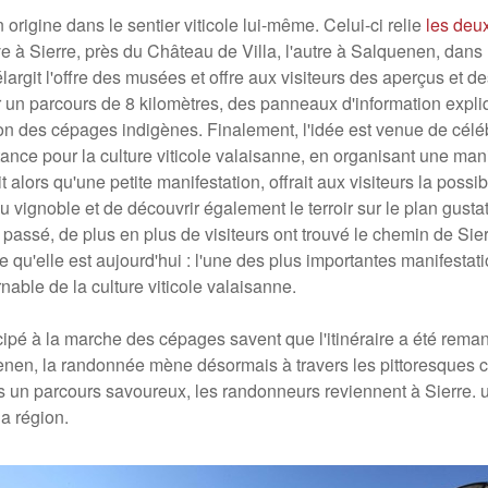
origine dans le sentier viticole lui-même. Celui-ci relie
les deu
ve à Sierre, près du Château de Villa, l'autre à Salquenen, dans 
rgit l'offre des musées et offre aux visiteurs des aperçus et de
 un parcours de 8 kilomètres, des panneaux d'information expliq
ion des cépages indigènes. Finalement, l'idée est venue de célébr
ance pour la culture viticole valaisanne, en organisant une mani
it alors qu'une petite manifestation, offrait aux visiteurs la possi
u vignoble et de découvrir également le terroir sur le plan gustat
passé, de plus en plus de visiteurs ont trouvé le chemin de Sie
qu'elle est aujourd'hui : l'une des plus importantes manifestati
nable de la culture viticole valaisanne.
cipé à la marche des cépages savent que l'itinéraire a été remani
enen, la randonnée mène désormais à travers les pittoresques co
s un parcours savoureux, les randonneurs reviennent à Sierre. 
la région.