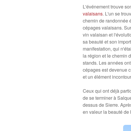
L'événement trouve son 
valaisans
. L'un se trou
chemin de randonnée éla
cépages valaisans. Sur
vin valaisan et l'évolut
sa beauté et son import
manifestation, qui n'éta
la région et le chemin d
stands. Les années ont 
cépages est devenue ce 
et un élément incontour
Ceux qui ont déjà parti
de se terminer à Salqu
dessus de Sierre. Aprè
en valeur la beauté de 