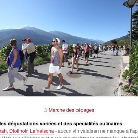
©
Marche des cépages
des dégustations variées et des spécialités culinaires
rah
,
Diolinoir
,
Lafnetscha
- aucun vin valaisan ne manque à l'ap