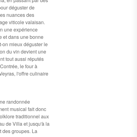
a, en passant par des
pour déguster de
les nuances des
ge viticole valaisan.
on une expérience
e et dans une bonne
t-on mieux déguster le
ion du vin devient une
nt tout aussi réputés
Contrée, le four à
eyras, l'offre culinaire
 une randonnée
ement musical fait donc
olklore traditionnel aux
u de Villa et jusqu'à la
et des groupes. La