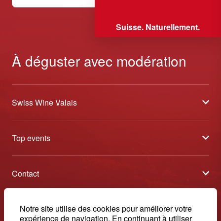
Suisse. Naturellement.
À déguster avec modération
Swiss Wine Valais
À propos
Top events
Blog
Caves Ouvertes
Médias
Contact
Tavolata
Contact
Swiss Wine Valais - Avenue de la Gare 2 - CP 144 - 1964
Sélection (résultats)
Conthey - Suisse
Conditions générales de vente
© 2026, Swiss Wine Valais
Notre site utilise des cookies pour améliorer votre
français
Etoiles du Valais
expérience de navigation. En continuant à utiliser
Impressum