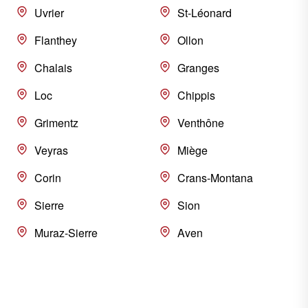
Uvrier
St-Léonard
Flanthey
Ollon
Chalais
Granges
Loc
Chippis
Grimentz
Venthône
Veyras
Miège
Corin
Crans-Montana
Sierre
Sion
Muraz-Sierre
Aven