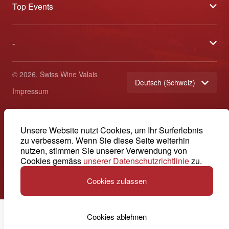
Top Events
Allgemeine Geschäftsbedingungen
Offene Weinkeller
Blog
-
Tavolata
Medien
Swiss Wine Valais - Avenue de la Gare 2 - CP 144 - 1964
Sélection (Ergebnisse)
Conthey - Suisse
Kontakt
© 2026, Swiss Wine Valais
Deutsch (Schweiz)
Etoiles du Valais
Impressum
+41 27 345 40 80
info@swisswinevalais.ch
Unsere Website nutzt Cookies, um Ihr Surferlebnis
zu verbessern. Wenn Sie diese Seite weiterhin
nutzen, stimmen Sie unserer Verwendung von
Cookies gemäss
unserer Datenschutzrichtlinie
zu.
Cookies zulassen
Cookies ablehnen