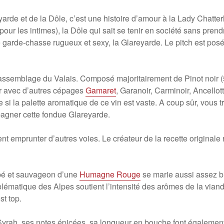
arde et de la Dôle, c’est une histoire d’amour à la Lady Chatter
ur les intimes), la Dôle qui sait se tenir en société sans prendr
e garde-chasse rugueux et sexy, la Glareyarde. Le pitch est posé.
 assemblage du Valais. Composé majoritairement de Pinot noir (
r avec d’autres cépages
Gamaret
, Garanoir, Carminoir, Ancellot
re si la palette aromatique de ce vin est vaste. A coup sûr, vous
agner cette fondue Glareyarde.
t emprunter d’autres voies. Le créateur de la recette original
mpé et sauvageon d’une
Humagne Rouge
se marie aussi assez b
ématique des Alpes soutient l’intensité des arômes de la viande
st top.
Syrah, ses notes épicées, sa longueur en bouche font égalemen