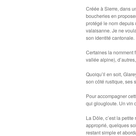
Créée à Sierre, dans un
boucheries en proposent
protégé le nom depuis u
valaisanne. Je ne voulai
son identité cantonale.
Certaines la nomment fo
vallée alpine), d’autres
Quoiqu’il en soit, Glar
son côté rustique, ses 
Pour accompagner cette
qui glougloute. Un vin d
La Dôle, c’est la petite
approprié, quelques soi
restant simple et abord