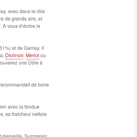
ley, avec dans le rôle
e de grands airs, et
 A vous d’écrire le
51%) et de Gamay, il
ta,
Diolinoir
,
Merlot
ou
 trouverez une Dôle à
e recommandait de boire
ien avec la fondue
, sa fraîcheur nettoie
t merveille. Surprenez