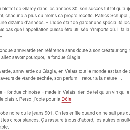
 bistrot de Glarey dans les années 80, son succès fut tel qu’aujo
, chacune a plus ou moins sa propre recette. Patrick Schuppli, 
ne dizaine d’années. « L’idée était de garder une spécialité loca
s pas que l’appellation puisse être utilisée n’importe où. Il fall
 »
ndue anniviarde (en référence sans doute à son créateur origin
, allez savoir pourquoi, la fondue Glagla.
eyarde, anniviarde ou Glagla, en Valais tout le monde est fan de 
saveurs de viande séchée, son parfum « retour à la nature ».
 « fondue chinoise » made in Valais, rien de tel qu’un vin qui
e plaisir. Perso, j’opte pour la
Dôle
.
 robe noire ou le jeans 501. On les enfile quand on ne sait pas q
t les circonstances. Ça rassure (nous d’abord, les autres ensuite
able.