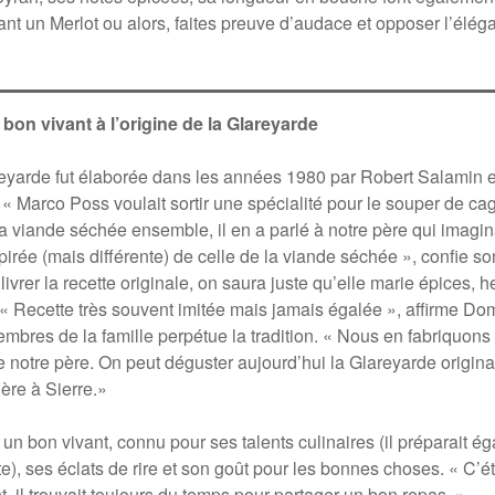
vant un Merlot ou alors, faites preuve d’audace et opposer l’élég
bon vivant à l’origine de la Glareyarde
reyarde fut élaborée dans les années 1980 par Robert Salamin et
 « Marco Poss voulait sortir une spécialité pour le souper de cag
la viande séchée ensemble, il en a parlé à notre père qui imagin
rée (mais différente) de celle de la viande séchée », confie so
vrer la recette originale, on saura juste qu’elle marie épices, h
 « Recette très souvent imitée mais jamais égalée », affirme D
bres de la famille perpétue la tradition. « Nous en fabriquons 
de notre père. On peut déguster aujourd’hui la Glareyarde origin
ère à Sierre.»
 un bon vivant, connu pour ses talents culinaires (il préparait 
), ses éclats de rire et son goût pour les bonnes choses. « C’ét
t, il trouvait toujours du temps pour partager un bon repas. »