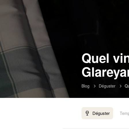
Quel vi
Glareya
Blog
Déguster
Qu
Déguster
Temp