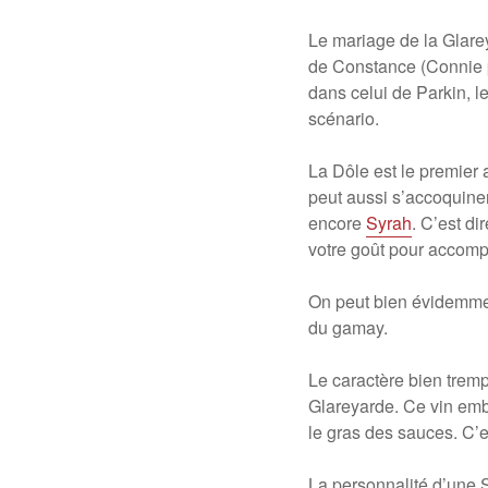
Le mariage de la Glarey
de Constance (Connie po
dans celui de Parkin, l
scénario.
La Dôle est le premier
peut aussi s’accoquine
encore
Syrah
. C’est di
votre goût pour accomp
On peut bien évidemmen
du gamay.
Le caractère bien tre
Glareyarde. Ce vin embl
le gras des sauces. C’e
La personnalité d’une 