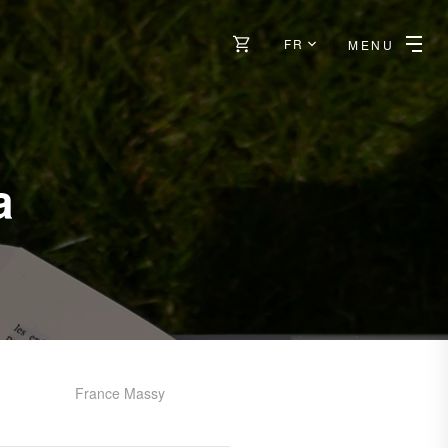
FR
MENU
a
France Massy