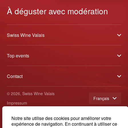
À déguster avec modération
Swiss Wine Valais
À propos
Top events
Blog
Caves Ouvertes
Médias
Contact
Tavolata
Contact
Swiss Wine Valais - Avenue de la Gare 2 - CP 144 - 1964
Sélection (résultats)
Conthey - Suisse
Conditions générales de vente
© 2026, Swiss Wine Valais
français
Etoiles du Valais
Impressum
+41 27 345 40 80
info@swisswinevalais.ch
Notre site utilise des cookies pour améliorer votre
expérience de navigation. En continuant à utiliser ce