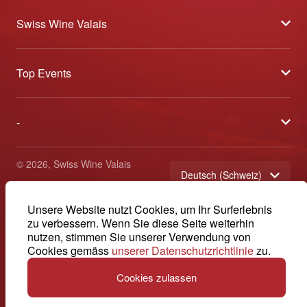
Swiss Wine Valais
Über uns
Top Events
Allgemeine Geschäftsbedingungen
Offene Weinkeller
Blog
-
Tavolata
Medien
Swiss Wine Valais - Avenue de la Gare 2 - CP 144 - 1964
Sélection (Ergebnisse)
Conthey - Suisse
Kontakt
© 2026, Swiss Wine Valais
Deutsch (Schweiz)
Etoiles du Valais
Impressum
+41 27 345 40 80
Unsere Website nutzt Cookies, um Ihr Surferlebnis
info@swisswinevalais.ch
zu verbessern. Wenn Sie diese Seite weiterhin
nutzen, stimmen Sie unserer Verwendung von
Cookies gemäss
unserer Datenschutzrichtlinie
zu.
Cookies zulassen