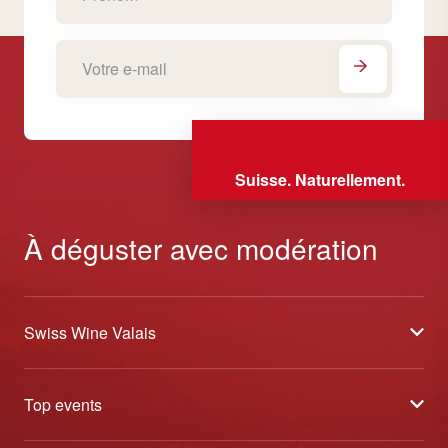
Suisse. Naturellement.
À déguster avec modération
Swiss Wine Valais
À propos
Top events
Blog
Caves Ouvertes