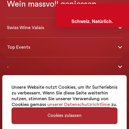
Wein massvoll geniessen
Schweiz. Natürlich.
Swiss Wine Valais
Über uns
Top Events
Allgemeine Geschäftsbedingungen
Offene Weinkeller
Blog
-
Tavolata
Medien
Swiss Wine Valais - Avenue de la Gare 2 - CP 144 - 1964
Sélection (Ergebnisse)
Conthey - Suisse
© 2026, Swiss Wine Valais
Kontakt
Unsere Website nutzt Cookies, um Ihr Surferlebnis
Deutsch (Schweiz)
Etoiles du Valais
zu verbessern. Wenn Sie diese Seite weiterhin
Impressum
+41 27 345 40 80
nutzen, stimmen Sie unserer Verwendung von
Cookies gemäss
unserer Datenschutzrichtlinie
zu.
info@swisswinevalais.ch
Cookies zulassen