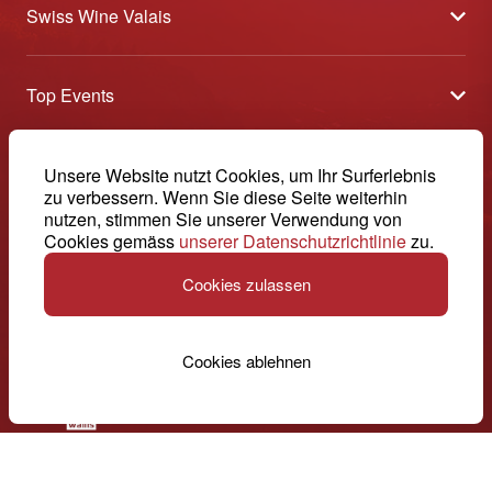
Swiss Wine Valais
Über uns
Top Events
Allgemeine Geschäftsbedingungen
Offene Weinkeller
Blog
-
Unsere Website nutzt Cookies, um Ihr Surferlebnis
Tavolata
Medien
zu verbessern. Wenn Sie diese Seite weiterhin
Swiss Wine Valais - Avenue de la Gare 2 - CP 144 - 1964
nutzen, stimmen Sie unserer Verwendung von
Sélection (Ergebnisse)
Conthey - Suisse
Kontakt
Cookies gemäss
unserer Datenschutzrichtlinie
zu.
© 2026, Swiss Wine Valais
Deutsch (Schweiz)
Etoiles du Valais
Impressum
Cookies zulassen
+41 27 345 40 80
info@swisswinevalais.ch
Cookies ablehnen