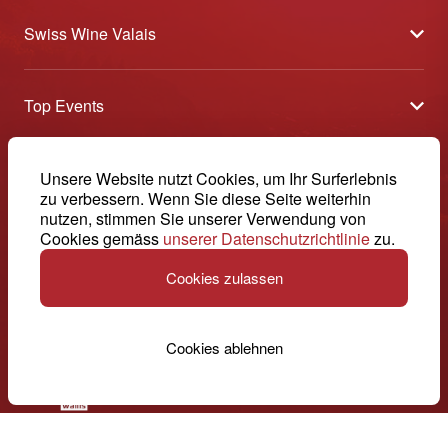
Swiss Wine Valais
Über uns
Top Events
Allgemeine Geschäftsbedingungen
Offene Weinkeller
Blog
-
Unsere Website nutzt Cookies, um Ihr Surferlebnis
Tavolata
Medien
zu verbessern. Wenn Sie diese Seite weiterhin
Swiss Wine Valais - Avenue de la Gare 2 - CP 144 - 1964
nutzen, stimmen Sie unserer Verwendung von
Sélection (Ergebnisse)
Conthey - Suisse
Kontakt
Cookies gemäss
unserer Datenschutzrichtlinie
zu.
© 2026, Swiss Wine Valais
Deutsch (Schweiz)
Etoiles du Valais
Impressum
Cookies zulassen
+41 27 345 40 80
info@swisswinevalais.ch
Cookies ablehnen