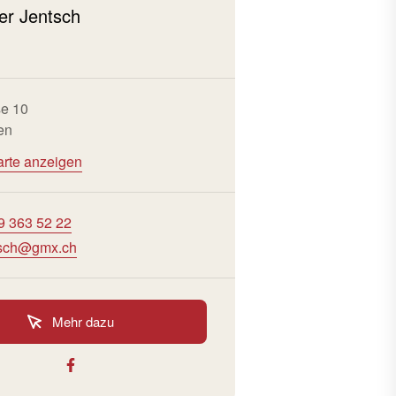
er Jentsch
se 10
en
arte anzeigen
9 363 52 22
tsch@gmx.ch
Mehr dazu