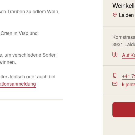
Weinkell
ntsch Trauben zu edlem Wein,
Lalden
Orten in Visp und
Kornstras
3931 Lald
te, um verschiedene Sorten
Auf K
winnen.
+41 7
ler Jentsch oder auch bei
ationsanmeldung
k.jen