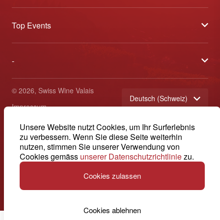
Über uns
Top Events
Allgemeine Geschäftsbedingungen
Offene Weinkeller
Blog
-
Tavolata
Medien
Swiss Wine Valais - Avenue de la Gare 2 - CP 144 - 1964
Sélection (Ergebnisse)
Conthey - Suisse
Kontakt
© 2026, Swiss Wine Valais
Deutsch (Schweiz)
Etoiles du Valais
Impressum
+41 27 345 40 80
info@swisswinevalais.ch
Unsere Website nutzt Cookies, um Ihr Surferlebnis
zu verbessern. Wenn Sie diese Seite weiterhin
nutzen, stimmen Sie unserer Verwendung von
Cookies gemäss
unserer Datenschutzrichtlinie
zu.
Cookies zulassen
Cookies ablehnen