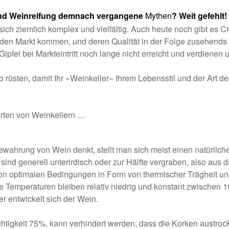
nd Weinreifung demnach vergangene
Mythen
? Weit gefehlt!
sich ziemlich komplex und vielfältig. Auch heute noch gibt es C
f den Markt kommen, und deren Qualität in der Folge zusehend
ipfel bei Markteintritt noch lange nicht erreicht und verdiene
o rüsten, damit Ihr «Weinkeller» Ihrem Lebensstil und der Art 
Arten von Weinkellern …
ahrung von Wein denkt, stellt man sich meist einen natürlichen
r sind generell unterirdisch oder zur Hälfte vergraben, also au
 von optimalen Bedingungen in Form von thermischer Trägheit u
e Temperaturen bleiben relativ niedrig und konstant zwischen 10
r entwickelt sich der Wein.
chtigkeit 75%, kann verhindert werden, dass die Korken austroc