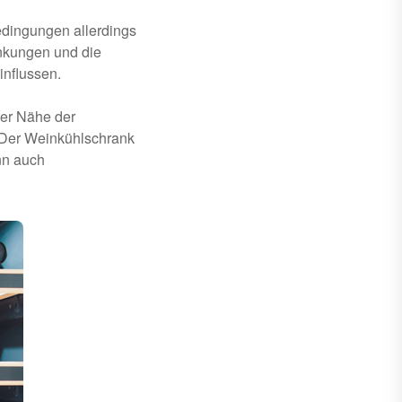
edingungen allerdings
ankungen und die
influssen.
rer Nähe der
 Der Weinkühlschrank
nn auch