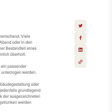
herrschend. Viele
Abend oder in den
her Bestandteil eines
mlich überholt.
s ein passender
g unterzogen werden.
ebäudegestaltung oder
jedenfalls grundlegend
ank der ausgezeichneten
 getrunken werden