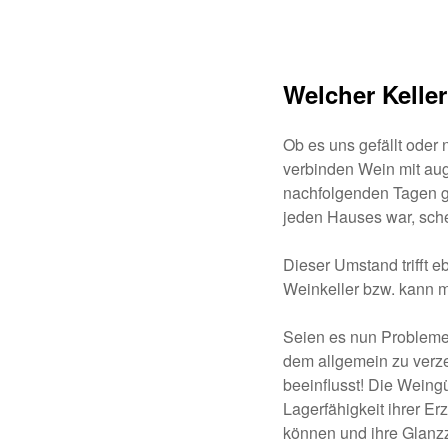
Welcher Kelle
Ob es uns gefällt oder
verbinden Wein mit au
nachfolgenden Tagen ge
jeden Hauses war, schei
Dieser Umstand trifft e
Weinkeller bzw. kann m
Seien es nun Probleme
dem allgemein zu verz
beeinflusst! Die Weingü
Lagerfähigkeit ihrer E
können und ihre Glanzz