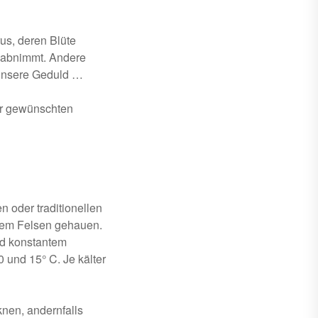
rus, deren Blüte
s abnimmt. Andere
n unsere Geduld …
der gewünschten
 oder traditionellen
s dem Felsen gehauen.
nd konstantem
 und 15° C. Je kälter
knen, andernfalls