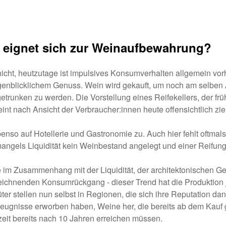
r eignet sich zur Weinaufbewahrung?
 nicht, heutzutage ist impulsives Konsumverhalten allgemein vor
genblicklichem Genuss. Wein wird gekauft, um noch am selben 
trunken zu werden. Die Vorstellung eines Reifekellers, der frü
nt nach Ansicht der Verbraucher:innen heute offensichtlich zie
benso auf Hotellerie und Gastronomie zu. Auch hier fehlt oftmal
angels Liquidität kein Weinbestand angelegt und einer Reifun
 im Zusammenhang mit der Liquidität, der architektonischen G
eichnenden Konsumrückgang - dieser Trend hat die Produktion 
ter stellen nun selbst in Regionen, die sich ihre Reputation d
rzeugnisse erworben haben, Weine her, die bereits ab dem Kauf
eit bereits nach 10 Jahren erreichen müssen.