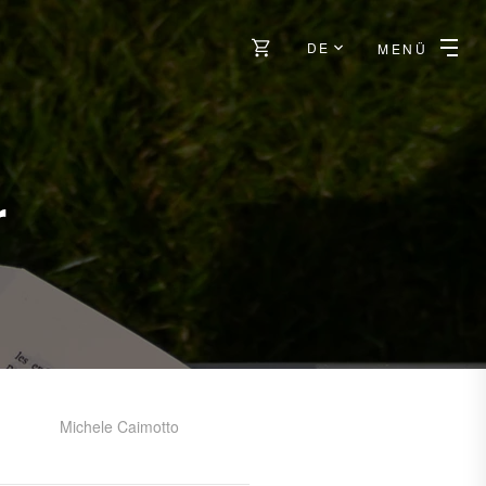
DE
MENÜ
r
Michele Caimotto