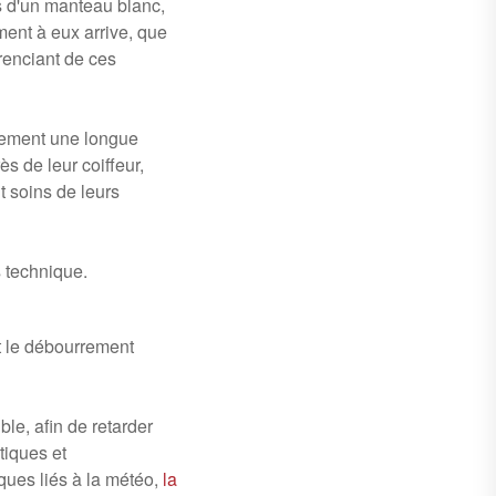
és d'un manteau blanc,
ment à eux arrive, que
érenciant de ces
plement une longue
 de leur coiffeur,
t soins de leurs
 technique.
nt le débourrement
ble, afin de retarder
tiques et
sques liés à la météo,
la