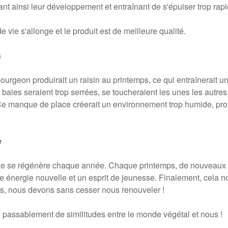
sant ainsi leur développement et entraînant de s'épuiser trop rap
 vie s'allonge et le produit est de meilleure qualité.
s
bourgeon produirait un raisin au printemps, ce qui entraînerait u
baies seraient trop serrées, se toucheraient les unes les autres, 
 Ce manque de place créerait un environnement trop humide, pr
e
vigne se régénère chaque année. Chaque printemps, de nouveaux
une énergie nouvelle et un esprit de jeunesse. Finalement, cela 
ifs, nous devons sans cesser nous renouveler !
assablement de similitudes entre le monde végétal et nous !