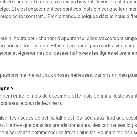
uls les cèpes et sarments robustes bravent l'hiver, tantôt drap
neige. Et c'est exactement pendant ces mois d'hiver que leur mo
coupe se ressent fait... Bien entendu quelques détails nous diff
 jour ni heure pour changer d'apparence, elles s'accordent sim
rphoser à leur rythme. Elles ne prennent pas rendez-vous auprès
erons et vigneronnes qui passent à travers les lignes et prennen
, passons maintenant aux choses sérieuses, parlons un peu plus
igne ?
alement entre le mois de décembre et le mois de mars, juste ava
pointent le bout de leur nez).
ser les risques de gel, la taille est réalisée aussi tard que possi
s. Il arrive que dans les grands domaines, des contraintes logis
gent souvent à commencer ce travail plus tôt. Pour limiter les ri