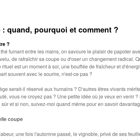
ne : quand, pourquoi et comment ?
re ?
hé fumant entre les mains, on savoure le plaisir de papoter ave
evelu, de rafraîchir sa coupe ou d'oser un changement radical. Q
e rituel est un moment à soi, une bouffée de fraîcheur et d'énerg
art souvent avec le sourire, n'est-ce pas ?
lège serait-il réservé aux humains ? D'autres êtres vivants méri
uté, vous ne croyez pas ? Une petite idée où je veux en venir ?
e sûr et si non, suivez-moi quand même pour en savoir davantag
lle coupe
abeur, une fois l'automne passé, le vignoble, privé de ses feuil