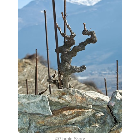
©️Giorgio Skory