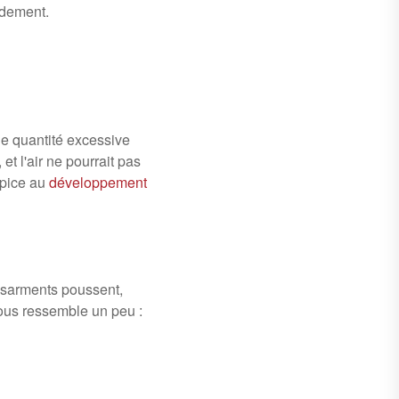
idement.
ne quantité excessive
et l'air ne pourrait pas
opice au
développement
 sarments poussent,
nous ressemble un peu :