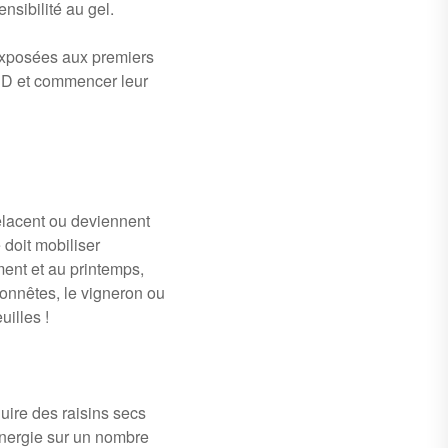
nsibilité au gel.
à exposées aux premiers
ne D et commencer leur
relacent ou deviennent
 doit mobiliser
ment et au printemps,
honnêtes, le vigneron ou
uilles !
uire des raisins secs
 énergie sur un nombre