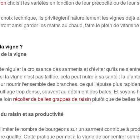
ron
choisit les variétés en fonction de leur précocité ou de leur se
n choix technique, ils privilégient naturellement les vignes déj
ourront ainsi garder les mains au chaud, faire le plein de vitami
la vigne ?
 de la vigne
de réguler la croissance des sarments et d'éviter qu'ils ne s'ent
i la vigne n'est pas taillée, cela peut nuire à sa santé : la plante
r nourrir l'ensemble des branches, ce qui l'épuise plus rapide
feuillage trop dense, souvent au détriment des baies. Et soyons 
e loin
récolter de belles grappes de raisin
plutôt que de belles fe
 du raisin et sa productivité
 limiter le nombre de bourgeons sur un sarment contribue à prod
ure qualité. Cette pratique permet à la vigne de concentrer son