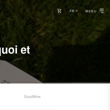
FR
MENU
quoi et
GoodWine