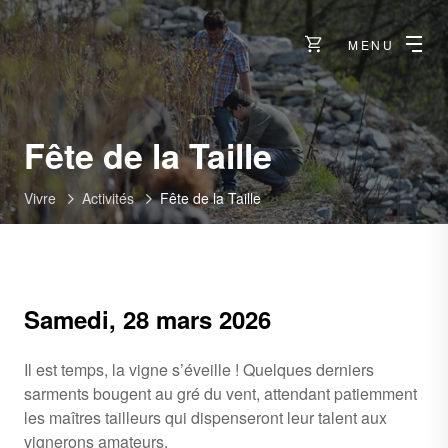
MENU
Fête de la Taille
Vivre
Activités
Fête de la Taille
Samedi, 28 mars 2026
Il est temps, la vigne s’éveille ! Quelques derniers
sarments bougent au gré du vent, attendant patiemment
les maîtres tailleurs qui dispenseront leur talent aux
vignerons amateurs.