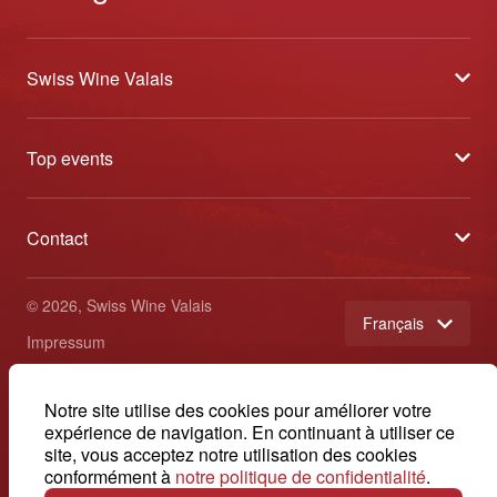
Swiss Wine Valais
À propos
Top events
Blog
Caves Ouvertes
Médias
Contact
Tavolata
Contact
Swiss Wine Valais - Avenue de la Gare 2 - CP 144 - 1964
Sélection (résultats)
Conthey - Suisse
Conditions générales de vente
© 2026, Swiss Wine Valais
français
Etoiles du Valais
Impressum
+41 27 345 40 80
info@swisswinevalais.ch
Notre site utilise des cookies pour améliorer votre
expérience de navigation. En continuant à utiliser ce
site, vous acceptez notre utilisation des cookies
conformément à
notre politique de confidentialité
.