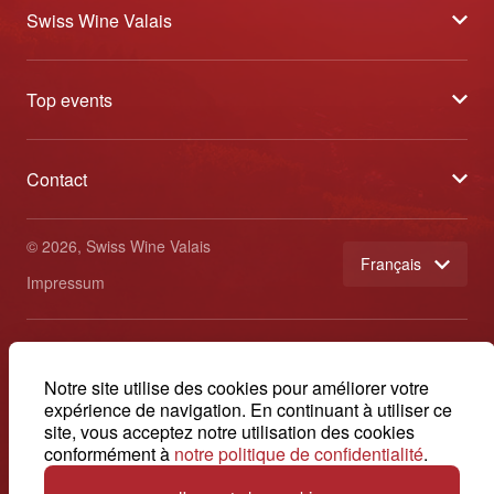
Swiss Wine Valais
À propos
Top events
Blog
Caves Ouvertes
Médias
Contact
Tavolata
Contact
Swiss Wine Valais - Avenue de la Gare 2 - CP 144 - 1964
Sélection (résultats)
Conthey - Suisse
Conditions générales de vente
© 2026, Swiss Wine Valais
français
Etoiles du Valais
Impressum
+41 27 345 40 80
info@swisswinevalais.ch
Notre site utilise des cookies pour améliorer votre
expérience de navigation. En continuant à utiliser ce
site, vous acceptez notre utilisation des cookies
conformément à
notre politique de confidentialité
.