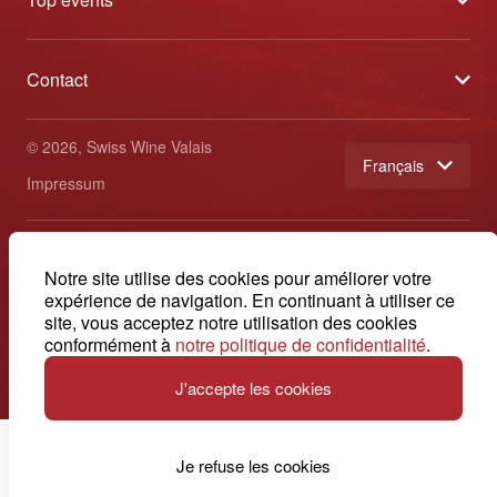
Blog
Caves Ouvertes
Médias
Contact
Tavolata
Contact
Swiss Wine Valais - Avenue de la Gare 2 - CP 144 - 1964
Sélection (résultats)
Conthey - Suisse
Conditions générales de vente
© 2026, Swiss Wine Valais
français
Etoiles du Valais
Impressum
+41 27 345 40 80
info@swisswinevalais.ch
Notre site utilise des cookies pour améliorer votre
expérience de navigation. En continuant à utiliser ce
site, vous acceptez notre utilisation des cookies
conformément à
notre politique de confidentialité
.
J'accepte les cookies
Je refuse les cookies