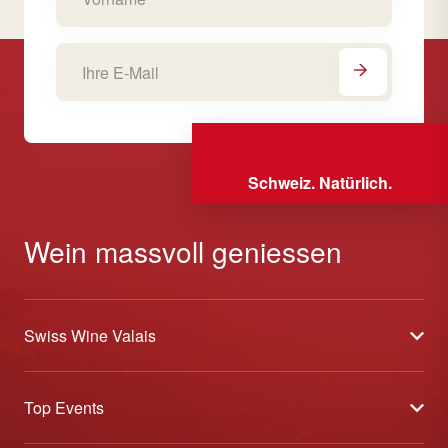
Schweiz. Natürlich.
Wein massvoll geniessen
Swiss Wine Valais
Über uns
Top Events
Allgemeine Geschäftsbedingungen
Offene Weinkeller