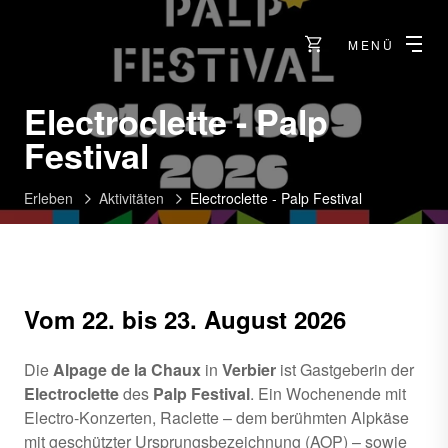
MENÜ
Electroclette - Palp
Festival
Erleben
Aktivitäten
Electroclette - Palp Festival
Vom 22. bis 23. August 2026
Die
Alpage de la Chaux
in
Verbier
ist Gastgeberin der
Electroclette
des
Palp Festival
. Ein Wochenende mit
Electro-Konzerten, Raclette – dem berühmten Alpkäse
mit geschützter Ursprungsbezeichnung (AOP) – sowie