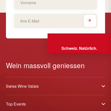
Schweiz. Natürlich.
Wein massvoll geniessen
Swiss Wine Valais
Über uns
Top Events
Allgemeine Geschäftsbedingungen