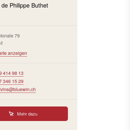
de Philippe Buthet
tonale 79
oz
arte anzeigen
9 414 98 13
7 346 15 29
tvins@bluewin.ch
Mehr dazu