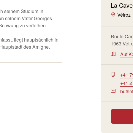
La Cave 
ch seinem Studium in
Vétroz
on seinem Vater Georges
Schwung zu verleihen.
Route Can
asst, liegt hauptsächlich in
1963 Vétr
 Hauptstadt des Amigne.
Auf K
+41 7
+41 2
buthe