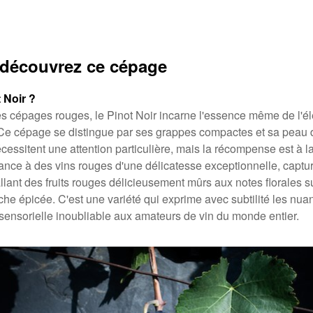
, découvrez ce cépage
 Noir ?
les cépages rouges, le Pinot Noir incarne l'essence même de l'él
Ce cépage se distingue par ses grappes compactes et sa peau dé
écessitent une attention particulière, mais la récompense est à la 
ance à des vins rouges d'une délicatesse exceptionnelle, captu
ant des fruits rouges délicieusement mûrs aux notes florales su
e épicée. C'est une variété qui exprime avec subtilité les nuan
sensorielle inoubliable aux amateurs de vin du monde entier.