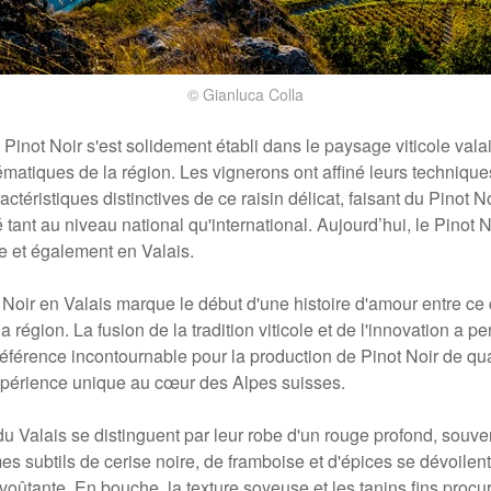
© Gianluca Colla
e Pinot Noir s'est solidement établi dans le paysage viticole val
atiques de la région. Les vignerons ont affiné leurs techniques
actéristiques distinctives de ce raisin délicat, faisant du Pinot N
 tant au niveau national qu'international. Aujourd’hui, le Pinot 
se et également en Valais.
ot Noir en Valais marque le début d'une histoire d'amour entre ce
la région. La fusion de la tradition viticole et de l'innovation a p
érence incontournable pour la production de Pinot Noir de qual
périence unique au cœur des Alpes suisses.
du Valais se distinguent par leur robe d'un rouge profond, souven
es subtils de cerise noire, de framboise et d'épices se dévoilent
voûtante. En bouche, la texture soyeuse et les tanins fins procu