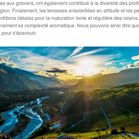
tes aux graviers, ont également contribué à la diversité des prof
égion. Finalement, les terrasses ensoleillées en altitude et les 
nditions idéales pour la maturation lente et régulière des raisins
inement sa complexité aromatique. Nous pouvons ainsi dire que 
l pour s'épanouir.