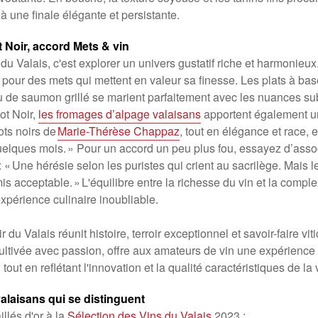
 à une finale élégante et persistante.
t Noir, accord Mets & vin
du Valais, c'est explorer un univers gustatif riche et harmonie
 pour des mets qui mettent en valeur sa finesse. Les plats à base
de saumon grillé se marient parfaitement avec les nuances subt
t Noir,
les fromages d’alpage valaisans
apportent également u
ots noirs de
Marie-Thérèse Chappaz
, tout en élégance et race, 
elques mois. » Pour un accord un peu plus fou, essayez d’assoc
: « Une hérésie selon les puristes qui crient au sacrilège. Mais 
is acceptable. » L'équilibre entre la richesse du vin et la compl
xpérience culinaire inoubliable.
du Valais réunit histoire, terroir exceptionnel et savoir-faire viti
ultivée avec passion, offre aux amateurs de vin une expérience 
tout en reflétant l'innovation et la qualité caractéristiques de la 
alaisans qui se distinguent
llés d'or à la
Sélection des Vins du Valais
2023 :