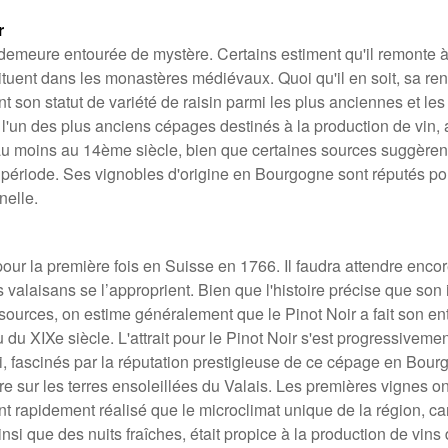
r
 demeure entourée de mystère. Certains estiment qu'il remonte 
situent dans les monastères médiévaux. Quoi qu'il en soit, sa 
ant son statut de variété de raisin parmi les plus anciennes et l
l'un des plus anciens cépages destinés à la production de vin,
u moins au 14ème siècle, bien que certaines sources suggèrent q
e période. Ses vignobles d'origine en Bourgogne sont réputés po
nelle.
pour la première fois en Suisse en 1766. Il faudra attendre enc
 valaisans se l’approprient. Bien que l'histoire précise que son 
 sources, on estime généralement que le Pinot Noir a fait son en
u du XIXe siècle. L'attrait pour le Pinot Noir s'est progressivem
, fascinés par la réputation prestigieuse de ce cépage en Bourg
re sur les terres ensoleillées du Valais. Les premières vignes o
ont rapidement réalisé que le microclimat unique de la région, ca
nsi que des nuits fraîches, était propice à la production de vins 