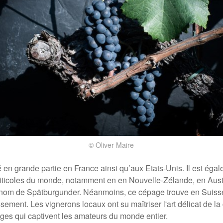
© Oliver Maire
vé en grande partie en France ainsi qu’aux Etats-Unis. Il est ég
viticoles du monde, notamment en en Nouvelle-Zélande, en Austr
e nom de Spätburgunder. Néanmoins, ce cépage trouve en Suis
ssement.
Les vignerons locaux ont su maîtriser l'art délicat de l
ges qui captivent les amateurs du monde entier.