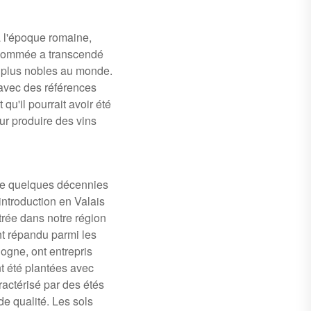
à l'époque romaine,
renommée a transcendé
es plus nobles au monde.
 avec des références
u'il pourrait avoir été
ur produire des vins
ore quelques décennies
introduction en Valais
trée dans notre région
ent répandu parmi les
ogne, ont entrepris
nt été plantées avec
ractérisé par des étés
de qualité. Les sols