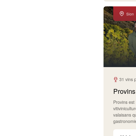
Sion
31 vins 
Provins
Provins est 
vitivinicult
valaisans q
gastronomi