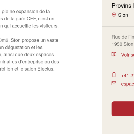
Provins 
n pleine expansion de la
Sion
s de la gare CFF, c’est un
 qui accueille les visiteurs.
Rue de l'I
00m2, Sion propose un vaste
1950 Sion
en dégustation et les
re, ainsi que deux espaces
Voir s
minaires d’entreprise ou des
rbillon et le salon Electus.
+41 2
espac