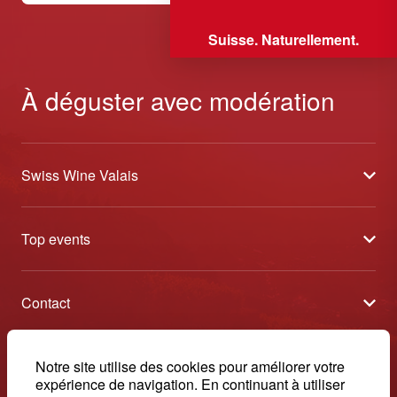
Suisse. Naturellement.
À déguster avec modération
Swiss Wine Valais
À propos
Top events
Blog
Caves Ouvertes
Médias
Contact
Tavolata
Contact
Swiss Wine Valais - Avenue de la Gare 2 - CP 144 - 1964
Sélection (résultats)
Conthey - Suisse
Conditions générales de vente
© 2026, Swiss Wine Valais
Notre site utilise des cookies pour améliorer votre
français
Etoiles du Valais
expérience de navigation. En continuant à utiliser
Impressum
+41 27 345 40 80