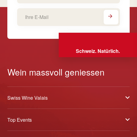
Schweiz. Natürlich.
Wein massvoll geniessen
Swiss Wine Valais
Über uns
Top Events
Allgemeine Geschäftsbedingungen
Offene Weinkeller
Blog