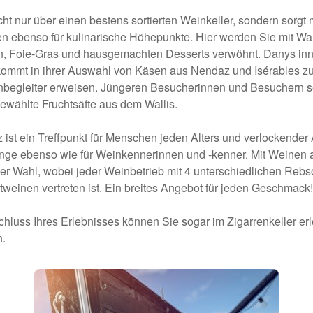
cht nur über einen bestens sortierten Weinkeller, sondern sorgt 
 ebenso für kulinarische Höhepunkte. Hier werden Sie mit Wall
en, Foie-Gras und hausgemachten Desserts verwöhnt. Danys in
kommt in ihrer Auswahl von Käsen aus Nendaz und Isérables zu
nbegleiter erweisen. Jüngeren Besucherinnen und Besuchern se
gewählte Fruchtsäfte aus dem Wallis.
 ist ein Treffpunkt für Menschen jeden Alters und verlockender
inge ebenso wie für Weinkennerinnen und -kenner. Mit Weinen 
der Wahl, wobei jeder Weinbetrieb mit 4 unterschiedlichen Rebs
einen vertreten ist. Ein breites Angebot für jeden Geschmack!
hluss Ihres Erlebnisses können Sie sogar im Zigarrenkeller 
n.