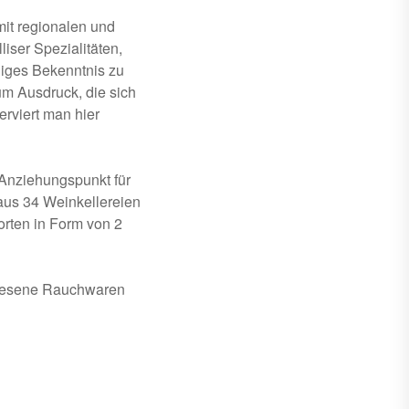
mit regionalen und
iser Spezialitäten,
niges Bekenntnis zu
m Ausdruck, die sich
rviert man hier
 Anziehungspunkt für
aus 34 Weinkellereien
orten in Form von 2
erlesene Rauchwaren