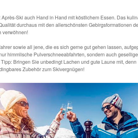
t Après-Ski auch Hand in Hand mit köstlichem Essen. Das kuli
 Qualität durchaus mit den allerschönsten Gebirgsformationen 
ch verwöhnen!
ahrer sowie all jene, die es sich gerne gut gehen lassen, aufgep
 nur himmlische Pulverschneeabfahrten, sondern auch geselliges
 Tipp: Bringen Sie unbedingt Lachen und gute Laune mit, denn 
dingbares Zubehör zum Skivergnügen!