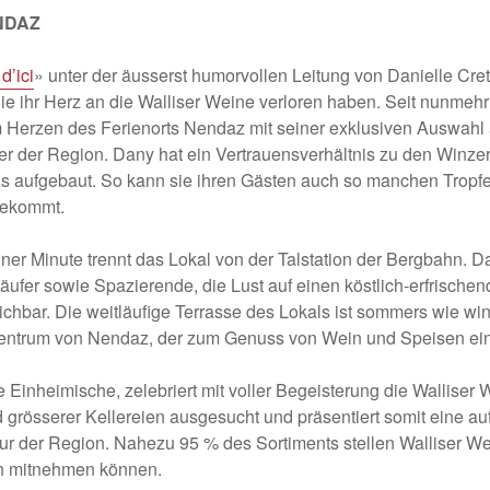
ENDAZ
d’ici
» unter der äusserst humorvollen Leitung von Danielle Cret
, die ihr Herz an die Walliser Weine verloren haben. Seit nunmeh
m Herzen des Ferienorts Nendaz mit seiner exklusiven Auswahl
rer der Region. Dany hat ein Vertrauensverhältnis zu den Winz
is aufgebaut. So kann sie ihren Gästen auch so manchen Tropf
 bekommt.
ner Minute trennt das Lokal von der Talstation der Bergbahn. Dam
läufer sowie Spazierende, die Lust auf einen köstlich-erfrisch
chbar. Die weitläufige Terrasse des Lokals ist sommers wie wint
Zentrum von Nendaz, der zum Genuss von Wein und Speisen ein
 Einheimische, zelebriert mit voller Begeisterung die Walliser W
d grösserer Kellereien ausgesucht und präsentiert somit eine a
ur der Region. Nahezu 95 % des Sortiments stellen Walliser Wei
ch mitnehmen können.