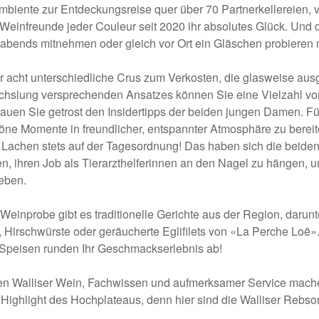
mbiente zur Entdeckungsreise quer über 70 Partnerkellereien, v
 Weinfreunde jeder Couleur seit 2020 ihr absolutes Glück. Und
r abends mitnehmen oder gleich vor Ort ein Gläschen probieren
er acht unterschiedliche Crus zum Verkosten, die glasweise au
chslung versprechenden Ansatzes können Sie eine Vielzahl v
rauen Sie getrost den Insidertipps der beiden jungen Damen. Für
ne Momente in freundlicher, entspannter Atmosphäre zu bereit
Lachen stets auf der Tagesordnung! Das haben sich die beiden 
 ihren Job als Tierarzthelferinnen an den Nagel zu hängen, um
leben.
 Weinprobe gibt es traditionelle Gerichte aus der Region, darunte
Hirschwürste oder geräucherte Eglifilets von «La Perche Loë».
 Speisen runden Ihr Geschmackserlebnis ab!
 den Walliser Wein, Fachwissen und aufmerksamer Service mach
Highlight des Hochplateaus, denn hier sind die Walliser Rebso