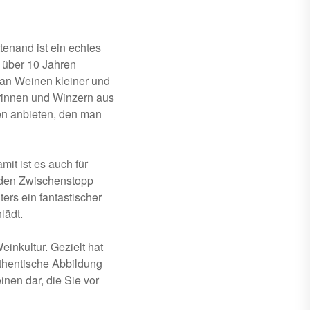
tenand ist ein echtes
r über 10 Jahren
 an Weinen kleiner und
erinnen und Winzern aus
en anbieten, den man
it ist es auch für
enden Zwischenstopp
ers ein fantastischer
lädt.
einkultur. Gezielt hat
uthentische Abbildung
nen dar, die Sie vor