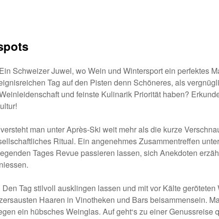
tspots
 Ein Schweizer Juwel, wo Wein und Wintersport ein perfektes 
ignisreichen Tag auf den Pisten denn Schöneres, als vergnügli
Weinleidenschaft und feinste Kulinarik Priorität haben? Erkunde
ltur!
 versteht man unter Après-Ski weit mehr als die kurze Verschn
esellschaftliches Ritual. Ein angenehmes Zusammentreffen unter
liegenden Tages Revue passieren lassen, sich Anekdoten erzäh
niessen.
Den Tag stilvoll ausklingen lassen und mit vor Kälte gerötete
 zersausten Haaren in Vinotheken und Bars beisammensein. Man
gegen ein hübsches Weinglas. Auf geht‘s zu einer Genussreise q