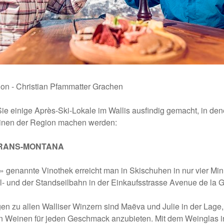
ion - Christian Pfammatter Grachen
Sie einige Après-Ski-Lokale im Wallis ausfindig gemacht, in de
einen der Region machen werden:
CRANS-MONTANA
» genannte Vinothek erreicht man in Skischuhen in nur vier Mi
l- und der Standseilbahn in der Einkaufsstrasse Avenue de la G
n zu allen Walliser Winzern sind Maëva und Julie in der Lage,
n Weinen für jeden Geschmack anzubieten. Mit dem Weinglas in