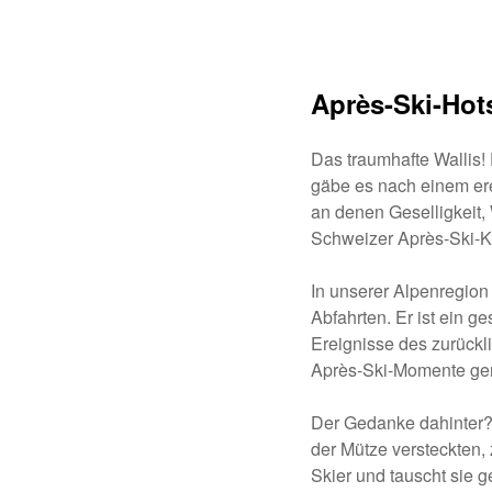
Après-Ski-Ho
Das traumhafte Wallis!
gäbe es nach einem ere
an denen Geselligkeit, 
Schweizer Après-Ski-Ku
In unserer Alpenregion
Abfahrten. Er ist ein g
Ereignisse des zurück
Après-Ski-Momente ge
Der Gedanke dahinter? 
der Mütze versteckten,
Skier und tauscht sie 