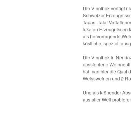
Die Vinothek verfügt ni
Schweizer Erzeugnissen
Tapas, Tatar-Variation
lokalen Erzeugnissen 
als hervorragende Wei
köstliche, speziell aus
Die Vinothek in Nendaz
passionierte Weinneul
hat man hier die Qual 
Weissweinen und 2 Rotw
Und als krönender Absc
aus aller Welt probiere