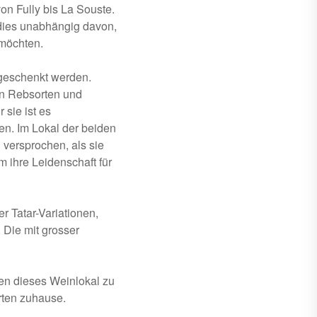
on Fully bis La Souste.
 dies unabhängig davon,
 möchten.
sgeschenkt werden.
on Rebsorten und
 sie ist es
en. Im Lokal der beiden
versprochen, als sie
 ihre Leidenschaft für
r Tatar-Variationen,
 Die mit grosser
en dieses Weinlokal zu
rten zuhause.