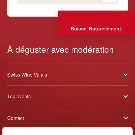
Suisse. Naturellement.
À déguster avec modération
Swiss Wine Valais
À propos
Top events
Blog
Caves Ouvertes
Médias
Contact
Tavolata
Contact
Swiss Wine Valais - Avenue de la Gare 2 - CP 144 - 1964
Sélection (résultats)
Conthey - Suisse
Conditions générales de vente