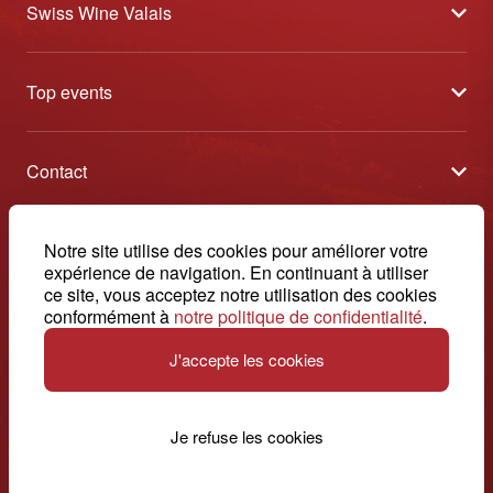
Swiss Wine Valais
À propos
Top events
Blog
Caves Ouvertes
Médias
Contact
Tavolata
Contact
Swiss Wine Valais - Avenue de la Gare 2 - CP 144 - 1964
Sélection (résultats)
Conthey - Suisse
Conditions générales de vente
© 2026, Swiss Wine Valais
Notre site utilise des cookies pour améliorer votre
français
Etoiles du Valais
expérience de navigation. En continuant à utiliser
Impressum
+41 27 345 40 80
ce site, vous acceptez notre utilisation des cookies
conformément à
notre politique de confidentialité
.
info@swisswinevalais.ch
J'accepte les cookies
Je refuse les cookies