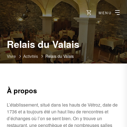
MENU
Relais du Valais
Vivre
Activités
Relais du Valais
À propos
L’établissement, situé dans les hauts de Vétroz, date de
1736 et a toujours été un haut lieu de rencontres et
d’échanges où l’on se sent bien. On y trouve un
restaurant, une oenothèque et de nombreuses salles