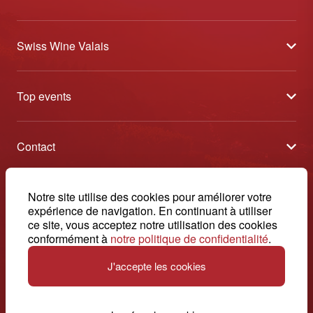
Swiss Wine Valais
À propos
Top events
Blog
Caves Ouvertes
Médias
Contact
Tavolata
Contact
Swiss Wine Valais - Avenue de la Gare 2 - CP 144 - 1964
Sélection (résultats)
Conthey - Suisse
Conditions générales de vente
© 2026, Swiss Wine Valais
Notre site utilise des cookies pour améliorer votre
français
Etoiles du Valais
expérience de navigation. En continuant à utiliser
Impressum
+41 27 345 40 80
ce site, vous acceptez notre utilisation des cookies
conformément à
notre politique de confidentialité
.
info@swisswinevalais.ch
J'accepte les cookies