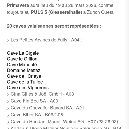
Primavera
aura lieu du 19 au 26 mars 2026, comme
toujours au
PULS 5 (Giessereihalle)
à Zurich Ouest.
20 caves valaisannes seront représentées :
> Les Petites Arvines de Fully - A04 :
Cave La Cigale
Cave le Grillon
Cave Mandolé
Domaine Mettaz
Cave de l’Orlaya
Cave de la Tulipe
Cave des Vignerons
> Cina Gilles & Joël GmbH - A08
> Cave Fin Bec SA - A09
> Cave du Chevalier Bayard SA - A21
> Cave Biber SA - B06/C05
> Cave du Rhodan, Mounir Weine AG - B07 (23-26.03)
> Adrian & Diego Mathier Nouveau Salquenen AG - B14