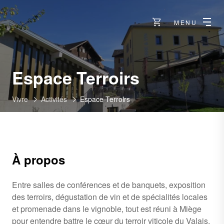
MENU
Espace Terroirs
Vivre
Activités
Espace Terroirs
À propos
Entre salles de conférences et de banquets, exposition
des terroirs, dégustation de vin et de spécialités locales
et promenade dans le vignoble, tout est réuni à Miège
pour entendre battre le cœur du terroir viticole du Valais.