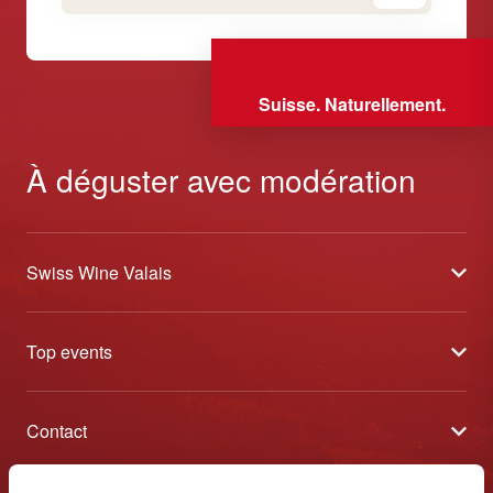
Suisse. Naturellement.
À déguster avec modération
Swiss Wine Valais
À propos
Top events
Blog
Caves Ouvertes
Médias
Contact
Tavolata
Contact
Swiss Wine Valais - Avenue de la Gare 2 - CP 144 - 1964
Sélection (résultats)
Conthey - Suisse
Conditions générales de vente